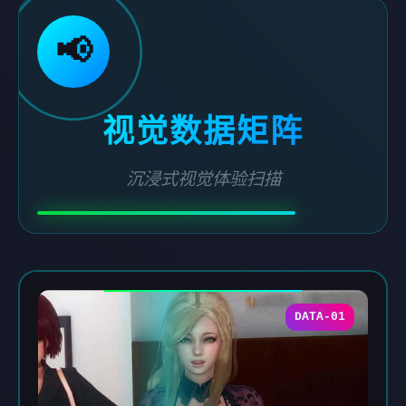
📢
视觉数据矩阵
沉浸式视觉体验扫描
DATA-01