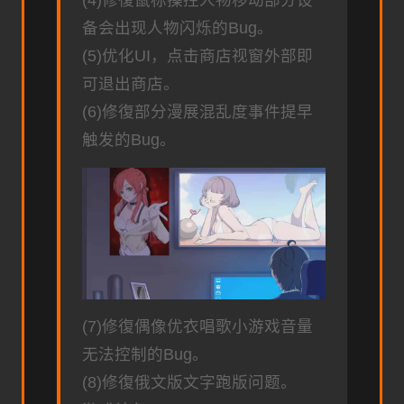
备会出现人物闪烁的Bug。
(5)优化UI，点击商店视窗外部即
可退出商店。
(6)修復部分漫展混乱度事件提早
触发的Bug。
(7)修復偶像优衣唱歌小游戏音量
无法控制的Bug。
(8)修復俄文版文字跑版问题。