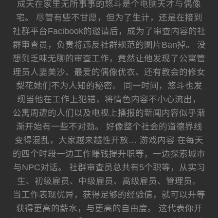
成天在家里无所事事的悠斗是个电脑天才与偶像
宅。 尽管有些不甘愿，但为了生计，还是在接到
社群平台Facibook的邀请后，成为了审查内容的社
群审查员，负责将违反社群规范的图片Ban掉。 没
想到乏味无聊的审查工作，竟然让他发现了公寓管
理员人妻美沙、最爱的偶像优衣、还有教会的修女
梨花她们不为人知的秘密。 同一时间，悠斗也发
现当他在工作上犯错，将情色内容不小心流出，
公寓周遭的人们以及电视上播报的新闻内容似乎渐
渐开始有一些不对劲。 好像整个社会的道德界线
变得混乱，大家越来越性开放… 游戏内容 在每天
的四个时段一边工作赚钱提升职等，一边探索城市
与NPC对话。 社群审查员总共有5个职等，从实习
生、初级雇员、中级雇员、高级雇员、管理员。
当工作表现优异，获得足够的经验值，就可以升等
获得更高的薪水，与更高的自由度。 这代表你开