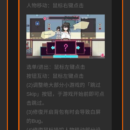
人物移动：鼠标右键点击
选单/进出：鼠标左键点击
按钮互动：鼠标左键点击
(2)调整绝大部分小游戏的「跳过
Skip」按钮，于游戏开始前即可点
击跳过。
(3)修復开启背包有时会导致白屏
的Bug。
(4)修復鼠标操控人物移动部分设